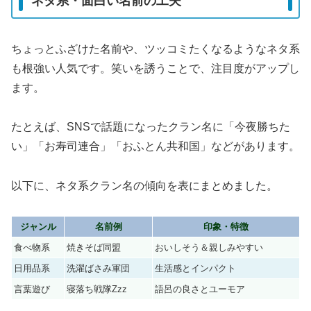
ネタ系・面白い名前の工夫
ちょっとふざけた名前や、ツッコミたくなるようなネタ系
も根強い人気です。笑いを誘うことで、注目度がアップし
ます。
たとえば、SNSで話題になったクラン名に「今夜勝ちた
い」「お寿司連合」「おふとん共和国」などがあります。
以下に、ネタ系クラン名の傾向を表にまとめました。
ジャンル
名前例
印象・特徴
食べ物系
焼きそば同盟
おいしそう＆親しみやすい
日用品系
洗濯ばさみ軍団
生活感とインパクト
言葉遊び
寝落ち戦隊Zzz
語呂の良さとユーモア