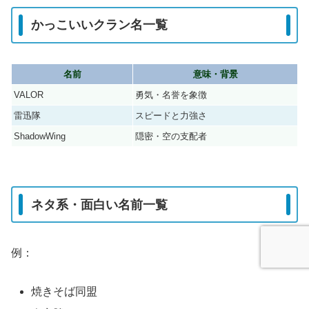
かっこいいクラン名一覧
名前
意味・背景
VALOR
勇気・名誉を象徴
雷迅隊
スピードと力強さ
ShadowWing
隠密・空の支配者
ネタ系・面白い名前一覧
例：
焼きそば同盟